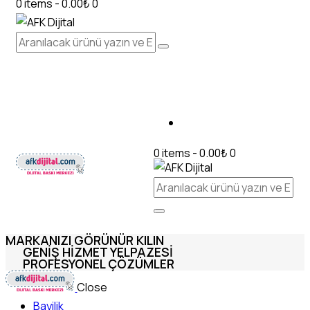
0 items
-
0.00₺
0
0 items
-
0.00₺
0
MARKANIZI GÖRÜNÜR KILIN
GENIŞ HIZMET YELPAZESI
PROFESYONEL ÇÖZÜMLER
Close
Bayilik