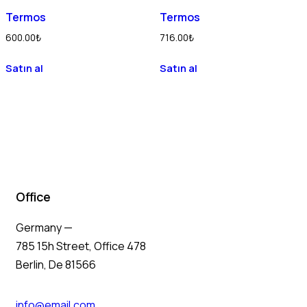
Termos
Termos
600.00
₺
716.00
₺
Satın al
Satın al
Office
Germany —
785 15h Street, Office 478
Berlin, De 81566
info@email.com