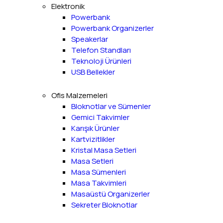
Elektronik
Powerbank
Powerbank Organizerler
Speakerlar
Telefon Standları
Teknoloji Ürünleri
USB Bellekler
Ofis Malzemeleri
Bloknotlar ve Sümenler
Gemici Takvimler
Karışık Ürünler
Kartvizitlikler
Kristal Masa Setleri
Masa Setleri
Masa Sümenleri
Masa Takvimleri
Masaüstü Organizerler
Sekreter Bloknotlar